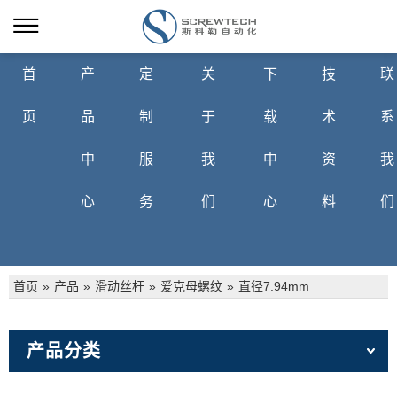
首
产
定
关
下
技
联
页
品
制
于
载
术
系
中
服
我
中
资
我
心
务
们
心
料
们
首页
»
产品
»
滑动丝杆
»
爱克母螺纹
»
直径7.94mm
产品分类