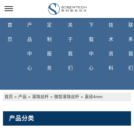
首
产
定
关
下
技
联
页
品
制
于
载
术
系
中
服
我
中
资
我
心
务
们
心
料
们
首页
»
产品
»
滚珠丝杆
»
微型滚珠丝杆
»
直径4mm
产品分类