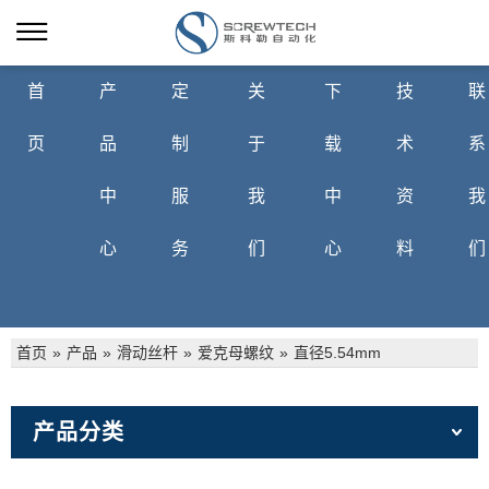
首
产
定
关
下
技
联
页
品
制
于
载
术
系
中
服
我
中
资
我
心
务
们
心
料
们
首页
»
产品
»
滑动丝杆
»
爱克母螺纹
»
直径5.54mm
产品分类