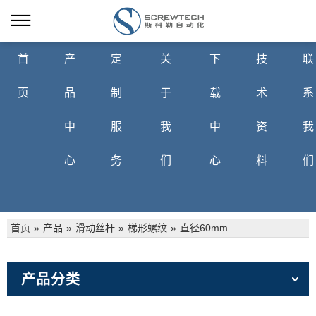
首
产
定
关
下
技
联
页
品
制
于
载
术
系
中
服
我
中
资
我
心
务
们
心
料
们
首页
»
产品
»
滑动丝杆
»
梯形螺纹
»
直径60mm
产品分类