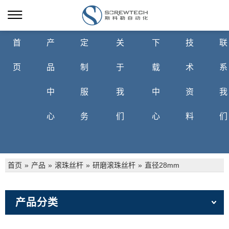
首
产
定
关
下
技
联
页
品
制
于
载
术
系
中
服
我
中
资
我
心
务
们
心
料
们
首页
»
产品
»
滚珠丝杆
»
研磨滚珠丝杆
»
直径28mm
产品分类