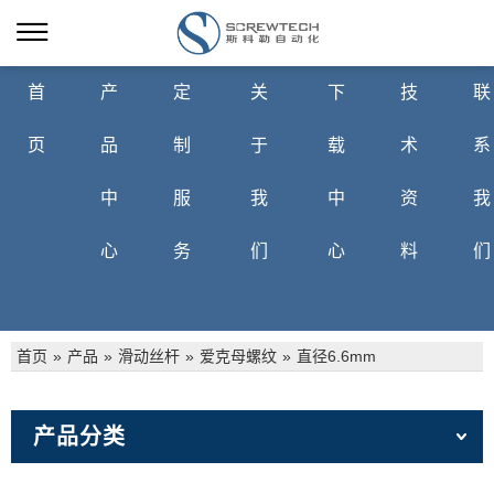
首
产
定
关
下
技
联
页
品
制
于
载
术
系
中
服
我
中
资
我
心
务
们
心
料
们
首页
»
产品
»
滑动丝杆
»
爱克母螺纹
»
直径6.6mm
产品分类