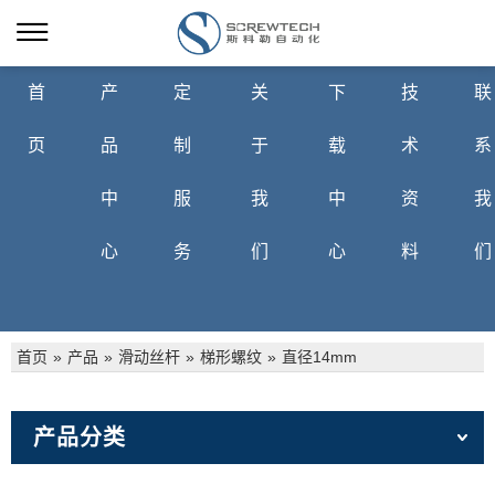
首
产
定
关
下
技
联
页
品
制
于
载
术
系
中
服
我
中
资
我
心
务
们
心
料
们
首页
»
产品
»
滑动丝杆
»
梯形螺纹
»
直径14mm
产品分类