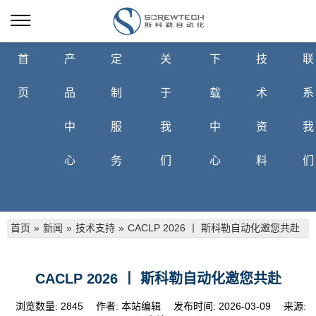
首
产
定
关
下
技
联
页
品
制
于
载
术
系
中
服
我
中
资
我
心
务
们
心
料
们
首页
»
新闻
»
技术支持
»
CACLP 2026 丨 斯科勒自动化邀您共赴
CACLP 2026 丨 斯科勒自动化邀您共赴
浏览数量:
2845
作者:
本站编辑
发布时间:
2026-03-09
来源: