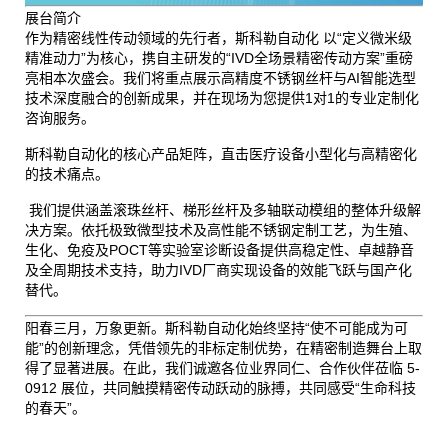
展台简介
作为精密线性传动领域的先行者，
斯科勒自动化 以“定义微米级
精准动力”为核心，携自主研发的“IVD全场景精密传动方案”重磅
亮相本次盛会。我们将重点展示高精度不锈钢丝杆与AI智能选型
技术深度融合的创新成果，并在现场为您提供1对1的专业定制化
咨询服务。
斯科勒自动化的核心产品矩阵，直击医疗设备小型化与高精密化
的技术痛点。
我们提供涵盖滚珠丝杆、梯形丝杆及多轴联动模组的整体升级解
决方案。依托
极致微型技术及
高性能不锈钢定制工艺
，为生殖、
生化、免疫及POCT等实验室诊断设备提供高稳定性、卓越静音
及全周期技术支持，助力IVD厂商实现设备的效能飞跃与国产化
替代。
阳春三月，万象更新。斯科勒自动化始终坚持“使不可能成为可
能”的创新理念，凭借领先的非标定制优势，在精密制造舞台上取
得了显著进展。在此，我们诚邀各位业界同仁、合作伙伴莅临
5-
0912
展位，共同触摸精密传动跃动的脉搏，共同感受“生命科技
的春天”。